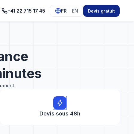
+41 22 715 17 45
FR
EN
Devis gratuit
rance
minutes
gement.
Devis sous 48h