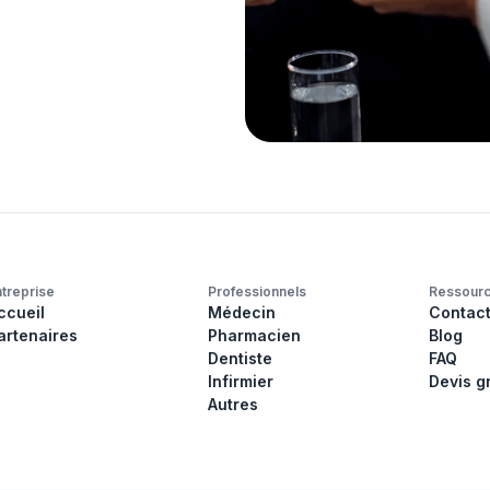
ntreprise
Professionnels
Ressour
ccueil
Médecin
Contac
artenaires
Pharmacien
Blog
Dentiste
FAQ
Infirmier
Devis gr
Autres